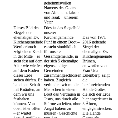
geheimnisvollen
Namens des Gottes
von Abraham, Jakob
und Isaak – unserem
Vater.
Dieses Bild des
Dies ist das Siegelbild
Siegels der
unserer
ehemaligen Ev.
Kirchengemeinde.
Das von 1971-
Kirchengemeinde
Fünf in einem Boot –
2016 geltende
Wertherbruch
es steht sinnbildlich
Siegel der
zeigt einen Kelch
für unsere
ehemaligen Ev.
in der Mitte – er
Gesamtgemeinde, in
Kirchengemeinde
steht fest auf dem
der sich 5 ehemalige
Brünen,
Altar wie wir fest
eigenständige
entworfen von
auf dem Boden
Gemeinden
Frau Uda
dieser Erde
zusammengeschlossen
Eulenberg, zeigt
stehen dürfen. Er
haben. Zugleich
die
hat einen Schaft
verbinden wir mit den
herabreichenden
mit Knäufen, an
Menschen in einem
Hände Gottes,
dem wir uns
Boot das Vertrauen in
die sich der Erde,
festhalten
Jesus, uns durch alle
hier angedeutet in
können. Von
Stürme zu leiten, ohne
3 Ähren,
oben ist er offen
Angst habem zu
entgegenstrecken.
– er wartet
müssen (Geschichte
Die Hände
darauf, gefüllt zu
von der
Gottes als