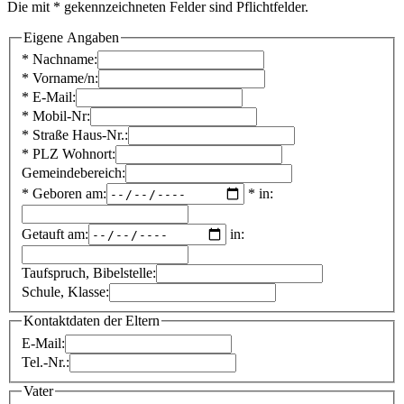
Die mit * gekennzeichneten Felder sind Pflichtfelder.
Eigene Angaben
* Nachname:
* Vorname/n:
* E-Mail:
* Mobil-Nr:
* Straße Haus-Nr.:
* PLZ Wohnort:
Gemeindebereich:
* Geboren am:
* in:
Getauft am:
in:
Taufspruch, Bibelstelle:
Schule, Klasse:
Kontaktdaten der Eltern
E-Mail:
Tel.-Nr.:
Vater