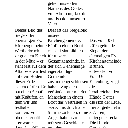
geheimnisvollen
Namens des Gottes
von Abraham, Jakob
und Isaak – unserem
Vater.
Dieses Bild des
Dies ist das Siegelbild
Siegels der
unserer
ehemaligen Ev.
Kirchengemeinde.
Das von 1971-
Kirchengemeinde
Fünf in einem Boot –
2016 geltende
Wertherbruch
es steht sinnbildlich
Siegel der
zeigt einen Kelch
für unsere
ehemaligen Ev.
in der Mitte – er
Gesamtgemeinde, in
Kirchengemeinde
steht fest auf dem
der sich 5 ehemalige
Brünen,
Altar wie wir fest
eigenständige
entworfen von
auf dem Boden
Gemeinden
Frau Uda
dieser Erde
zusammengeschlossen
Eulenberg, zeigt
stehen dürfen. Er
haben. Zugleich
die
hat einen Schaft
verbinden wir mit den
herabreichenden
mit Knäufen, an
Menschen in einem
Hände Gottes,
dem wir uns
Boot das Vertrauen in
die sich der Erde,
festhalten
Jesus, uns durch alle
hier angedeutet in
können. Von
Stürme zu leiten, ohne
3 Ähren,
oben ist er offen
Angst habem zu
entgegenstrecken.
– er wartet
müssen (Geschichte
Die Hände
darauf, gefüllt zu
von der
Gottes als