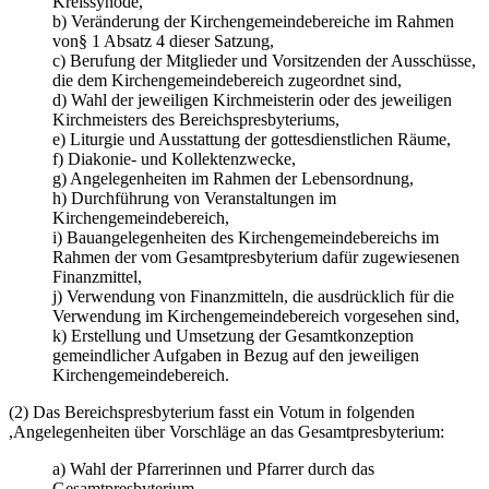
Kreissynode,
b) Veränderung der Kirchengemeindebereiche im Rahmen
von§ 1 Absatz 4 dieser Satzung,
c) Berufung der Mitglieder und Vorsitzenden der Ausschüsse,
die dem Kirchengemeindebereich zugeordnet sind,
d) Wahl der jeweiligen Kirchmeisterin oder des jeweiligen
Kirchmeisters des Bereichspresbyteriums,
e) Liturgie und Ausstattung der gottesdienstlichen Räume,
f) Diakonie- und Kollektenzwecke,
g) Angelegenheiten im Rahmen der Lebensordnung,
h) Durchführung von Veranstaltungen im
Kirchengemeindebereich,
i) Bauangelegenheiten des Kirchengemeindebereichs im
Rahmen der vom Gesamtpresbyterium dafür zugewiesenen
Finanzmittel,
j) Verwendung von Finanzmitteln, die ausdrücklich für die
Verwendung im Kirchengemeindebereich vorgesehen sind,
k) Erstellung und Umsetzung der Gesamtkonzeption
gemeindlicher Aufgaben in Bezug auf den jeweiligen
Kirchengemeindebereich.
(2) Das Bereichspresbyterium fasst ein Votum in folgenden
,Angelegenheiten über Vorschläge an das Gesamtpresbyterium:
a) Wahl der Pfarrerinnen und Pfarrer durch das
Gesamtpresbyterium,