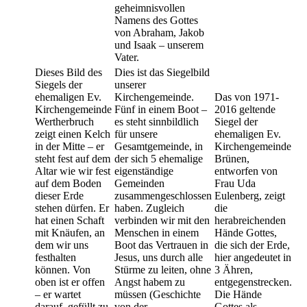
geheimnisvollen
Namens des Gottes
von Abraham, Jakob
und Isaak – unserem
Vater.
Dieses Bild des
Dies ist das Siegelbild
Siegels der
unserer
ehemaligen Ev.
Kirchengemeinde.
Das von 1971-
Kirchengemeinde
Fünf in einem Boot –
2016 geltende
Wertherbruch
es steht sinnbildlich
Siegel der
zeigt einen Kelch
für unsere
ehemaligen Ev.
in der Mitte – er
Gesamtgemeinde, in
Kirchengemeinde
steht fest auf dem
der sich 5 ehemalige
Brünen,
Altar wie wir fest
eigenständige
entworfen von
auf dem Boden
Gemeinden
Frau Uda
dieser Erde
zusammengeschlossen
Eulenberg, zeigt
stehen dürfen. Er
haben. Zugleich
die
hat einen Schaft
verbinden wir mit den
herabreichenden
mit Knäufen, an
Menschen in einem
Hände Gottes,
dem wir uns
Boot das Vertrauen in
die sich der Erde,
festhalten
Jesus, uns durch alle
hier angedeutet in
können. Von
Stürme zu leiten, ohne
3 Ähren,
oben ist er offen
Angst habem zu
entgegenstrecken.
– er wartet
müssen (Geschichte
Die Hände
darauf, gefüllt zu
von der
Gottes als